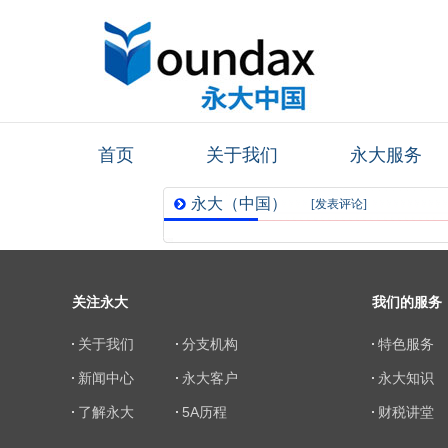
首页
关于我们
永大服务
永大（中国）
[
发表评论
]
入选2024年度
数据资产入表
关注永大
我们的服务
授信服务供应
商
的评论
关于我们
分支机构
特色服务
新闻中心
永大客户
永大知识
了解永大
5A历程
财税讲堂