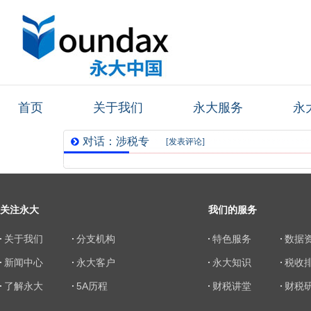
首页
关于我们
永大服务
永
对话：涉税专
[
发表评论
]
业服务机构为
何相继成立研
关注永大
我们的服务
究院？
的评
论
关于我们
分支机构
特色服务
数据
新闻中心
永大客户
永大知识
税收
了解永大
5A历程
财税讲堂
财税