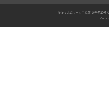
地址：北京市丰台区海鹰路6号院20号楼 传真：010
Copy